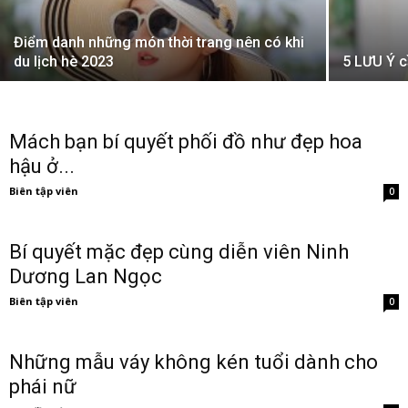
Điểm danh những món thời trang nên có khi
du lịch hè 2023
5 LƯU Ý cầ
Mách bạn bí quyết phối đồ như đẹp hoa
hậu ở...
Biên tập viên
0
Bí quyết mặc đẹp cùng diễn viên Ninh
Dương Lan Ngọc
Biên tập viên
0
Những mẫu váy không kén tuổi dành cho
phái nữ