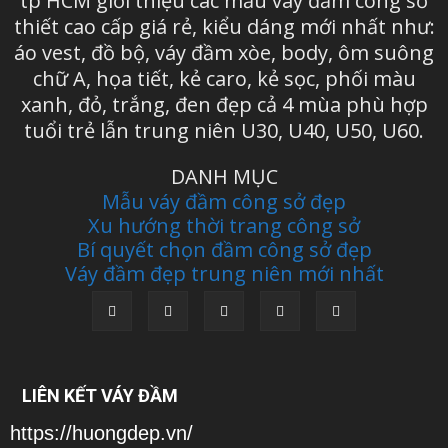
tp HCM giới thiệu các mẫu váy đầm công sở
thiết cao cấp giá rẻ, kiểu dáng mới nhất như:
áo vest, đồ bộ, váy đầm xòe, body, ôm suông
chữ A, họa tiết, kẻ caro, kẻ sọc, phối màu
xanh, đỏ, trắng, đen đẹp cả 4 mùa phù hợp
tuổi trẻ lẫn trung niên U30, U40, U50, U60.
DANH MỤC
Mẫu váy đầm công sở đẹp
Xu hướng thời trang công sở
Bí quyết chọn đầm công sở đẹp
Váy đầm đẹp trung niên mới nhất
LIÊN KẾT VÁY ĐẦM
https://huongdep.vn/