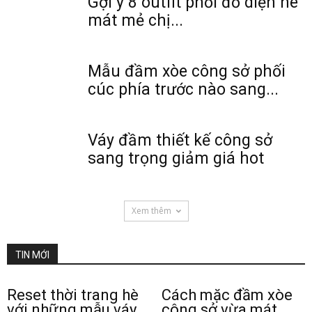
Gợi ý 8 outfit phối đồ diện hè
mát mẻ chị...
Mẫu đầm xòe công sở phối
cúc phía trước nào sang...
Váy đầm thiết kế công sở
sang trọng giảm giá hot
Xem thêm
TIN MỚI
Reset thời trang hè
Cách mặc đầm xòe
với những mẫu váy
công sở vừa mát