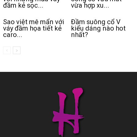
đầm kẻ sọc...
vừa hợp xu...
Sao việt mê mẩn với
Đầm suông cổ V
váy đầm họa tiết kẻ
kiểu dáng nào hot
caro...
nhất?