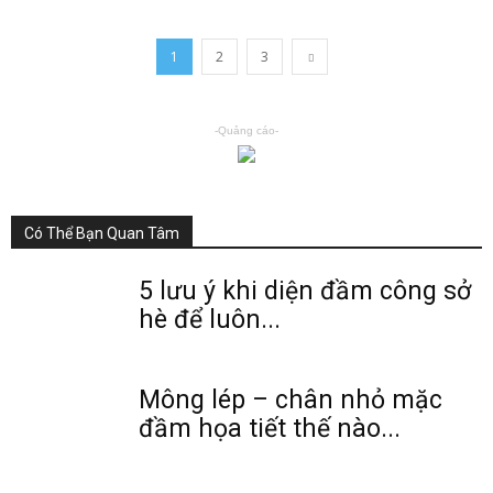
1
2
3
-Quảng cáo-
Có Thể Bạn Quan Tâm
5 lưu ý khi diện đầm công sở
hè để luôn...
Mông lép – chân nhỏ mặc
đầm họa tiết thế nào...