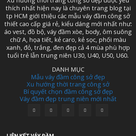
Xu hướng thời trang công sở đẹp được yêu
thích nhất hiện nay là chuyên trang blog tại
tp HCM giới thiệu các mẫu váy đầm công sở
thiết cao cấp giá rẻ, kiểu dáng mới nhất như:
áo vest, đồ bộ, váy đầm xòe, body, ôm suông
chữ A, họa tiết, kẻ caro, kẻ sọc, phối màu
xanh, đỏ, trắng, đen đẹp cả 4 mùa phù hợp
tuổi trẻ lẫn trung niên U30, U40, U50, U60.
DANH MỤC
Mẫu váy đầm công sở đẹp
Xu hướng thời trang công sở
Bí quyết chọn đầm công sở đẹp
Váy đầm đẹp trung niên mới nhất
LIÊN KẾT VÁY ĐẦM