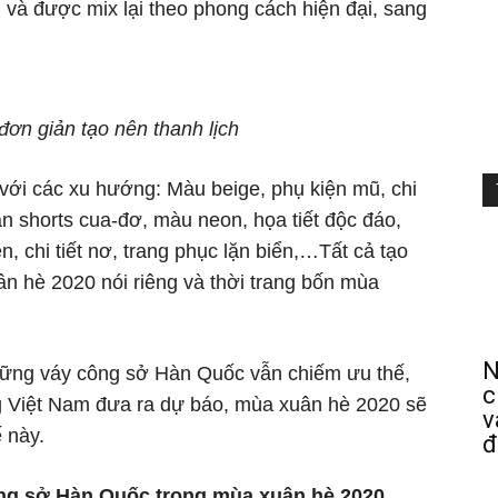
 và được mix lại theo phong cách hiện đại, sang
n giản tạo nên thanh lịch
với các xu hướng: Màu beige, phụ kiện mũ, chi
n shorts cua-đơ, màu neon, họa tiết độc đáo,
en, chi tiết nơ, trang phục lặn biển,…Tất cả tạo
 hè 2020 nói riêng và thời trang bốn mùa
N
hững váy công sở Hàn Quốc vẫn chiếm ưu thế,
c
g Việt Nam đưa ra dự báo, mùa xuân hè 2020 sẽ
v
ế này.
đ
g sở Hàn Quốc trong mùa xuân hè 2020