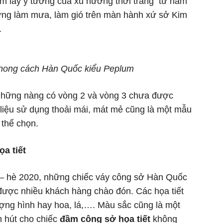
m lấy ý tưởng của xu hướng thời trang từ năm
từng làm mưa, làm gió trên màn hành xứ sở Kim
.
phong cách Hàn Quốc kiểu Peplum
 những nàng có vòng 2 và vòng 3 chưa được
t liệu sử dụng thoải mái, mát mẻ cũng là một mẫu
thể chọn.
a tiết
 – hè 2020, những chiếc váy công sở Hàn Quốc
à được nhiều khách hàng chào đón. Các họa tiết
ợng hình hay hoa, lá,…. Màu sắc cũng là một
n hút cho chiếc
đầm công sở họa tiết
không