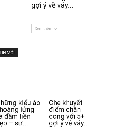
gợi ý về váy...
Xem thêm
TIN MỚI
hững kiểu áo
Che khuyết
hoàng lửng
điểm chân
à đầm liền
cong với 5+
ẹp – sự...
gợi ý về váy...